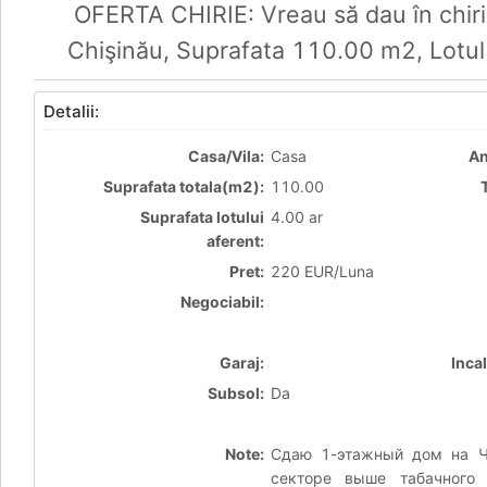
OFERTA CHIRIE: Vreau să dau în chiri
Chişinău, Suprafata 110.00 m2, Lotul
Detalii:
Casa/Vila:
Casa
An
Suprafata totala(m2):
110.00
Suprafata lotului
4.00 ar
aferent:
Pret:
220 EUR/Luna
Negociabil:
Garaj:
Inca
Subsol:
Da
Note:
Сдаю 1-этажный дом на Ч
секторе выше табачного 