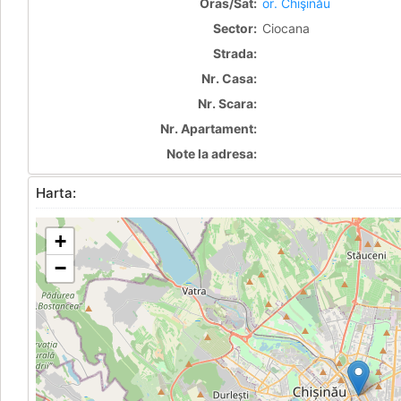
Oras/Sat:
or. Chişinău
Sector:
Ciocana
Strada:
Nr. Casa:
Nr. Scara:
Nr. Apartament:
Note la adresa:
Harta:
+
−