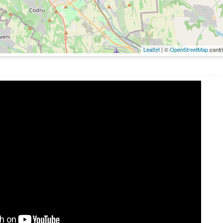
Leaflet
| ©
OpenStreetMap
contr