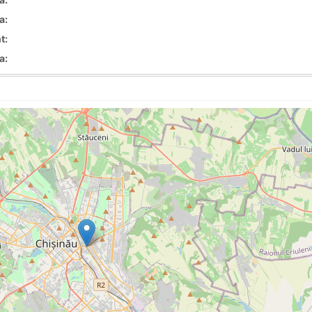
a:
t:
a: