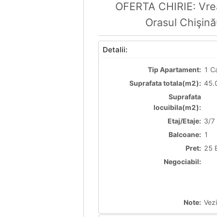
OFERTA CHIRIE: Vrea
Orasul Chişin
Detalii:
Tip Apartament:
1 C
Suprafata totala(m2):
45.
Suprafata
locuibila(m2):
Etaj/Etaje:
3/7
Balcoane:
1
Pret:
25 
Negociabil:
Note:
Vez