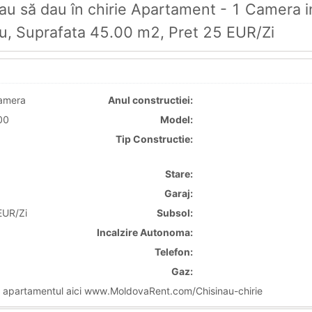
u să dau în chirie Apartament - 1 Camera i
ău, Suprafata 45.00 m2, Pret 25 EUR/Zi
amera
Anul constructiei:
00
Model:
Tip Constructie:
Stare:
Garaj:
EUR/Zi
Subsol:
Incalzire Autonoma:
Telefon:
Gaz:
i apartamentul aici www.MoldovaRent.com/Chisinau-chirie