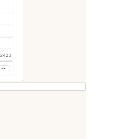
: 2420
 >>