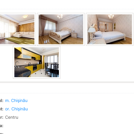
l:
m. Chişinău
t:
or. Chişinău
r:
Centru
a:
a: