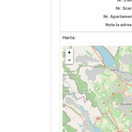
Nr. Scar
Nr. Apartamen
Note la adres
Harta:
+
−